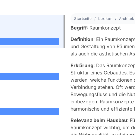
Startseite
Lexikon
Architek
Begriff
: Raumkonzept
Definition
: Ein Raumkonzept 
und Gestaltung von Räumen 
als auch die ästhetischen As
Erklärung
: Das Raumkonzept
Struktur eines Gebäudes. Es
werden, welche Funktionen s
Verbindung stehen. Oft werd
Bewegungsfluss und die Nut
einbezogen. Raumkonzepte h
harmonische und effiziente 
Relevanz beim Hausbau
: F
Raumkonzept wichtig, um de
die Wohnqualität zu steiger