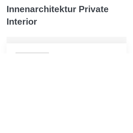
Innenarchitektur Private
Interior
Private Interior
Projekt 24 – Alles neu im neuen
Haus
Moderne Küche und Eingangsbereich im
Einfamilienhaus – ganzheitliche Innenarchitektur Beim
Bau eines neuen Hauses soll jedes Detail stimmen.
Besonders Küche und Eingangsbereich spielen eine
zentrale ...