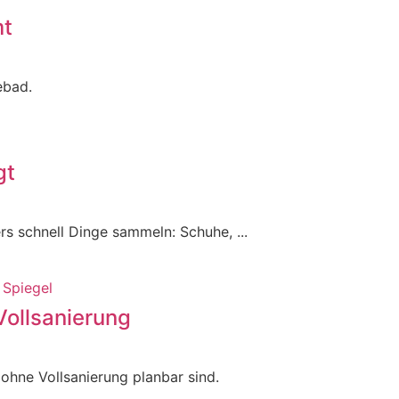
mt
ebad.
gt
ers schnell Dinge sammeln: Schuhe, ...
ollsanierung
hne Vollsanierung planbar sind.