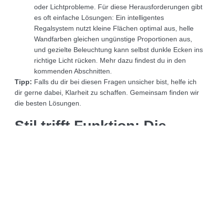
oder Lichtprobleme. Für diese Herausforderungen gibt
es oft einfache Lösungen: Ein intelligentes
Regalsystem nutzt kleine Flächen optimal aus, helle
Wandfarben gleichen ungünstige Proportionen aus,
und gezielte Beleuchtung kann selbst dunkle Ecken ins
richtige Licht rücken. Mehr dazu findest du in den
kommenden Abschnitten.
Tipp:
Falls du dir bei diesen Fragen unsicher bist, helfe ich
dir gerne dabei, Klarheit zu schaffen. Gemeinsam finden wir
die besten Lösungen.
Stil trifft Funktion: Die
perfekte Balance finden
Ein Raum sollte nicht nur schön aussehen, sondern auch
praktisch sein. Die Herausforderung liegt darin, Stil und
Funktion harmonisch zu verbinden.
Tipps für die perfekte Balance: