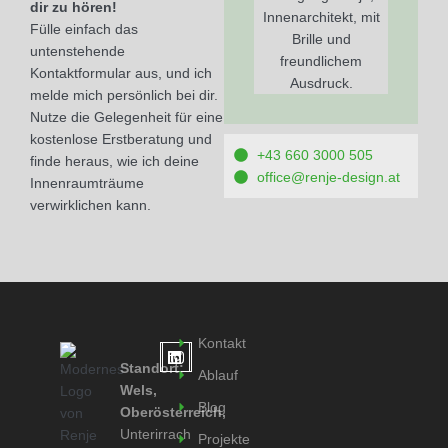
dir zu hören!
Fülle einfach das
untenstehende
Kontaktformular aus, und ich
melde mich persönlich bei dir.
Nutze die Gelegenheit für eine
kostenlose Erstberatung und
+43 660 3000 505
finde heraus, wie ich deine
office@renje-design.at
Innenraumträume
verwirklichen kann.
Kontakt
Standort:
Ablauf
Wels,
Blog
Oberösterreich,
Unterirrach
Projekte